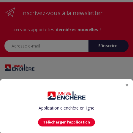
Inscrivez-vous à la newsletter
...on vous apporte les
dernières nouvelles !
Adresse e-mail
S'inscrire
Vous avez des questions? Appelez-nous 24/7!
×
+216 29 23 37 37
Application d'enchère en ligne
Télècharger l'application
©
Tunisie Enchère
-
Aide
CGU