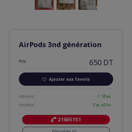
AirPods 3nd génération
650 DT
Prix
Ajouter aux favoris
Adresse :
Sfax
Vendeur :
Tai_x21o
21665151
Discuter ici...