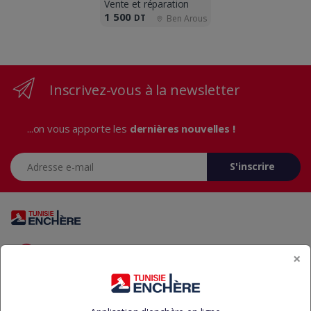
Vente et réparation
1 500
DT
Ben Arous
Inscrivez-vous à la newsletter
...on vous apporte les
dernières nouvelles !
Adresse e-mail
S'inscrire
Vous avez des questions? Appelez-nous 24/7!
×
+216 29 23 37 37