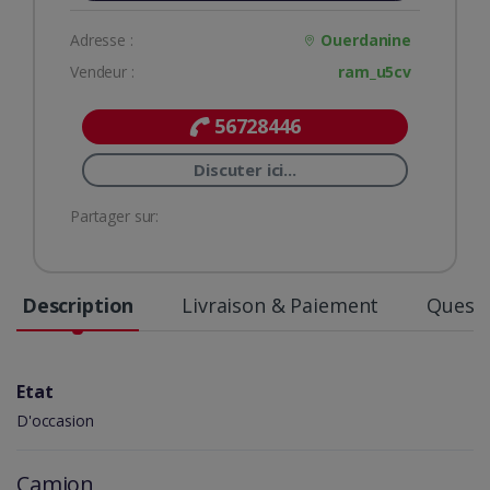
Adresse :
Ouerdanine
Vendeur :
ram_u5cv
56728446
Discuter ici...
Partager sur:
Description
Livraison & Paiement
Questi
Etat
D'occasion
Camion