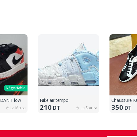
Négociable
RDAN 1 low
Nike air tempo
Chaussure Ka
210
350
DT
DT
La Marsa
La Soukra