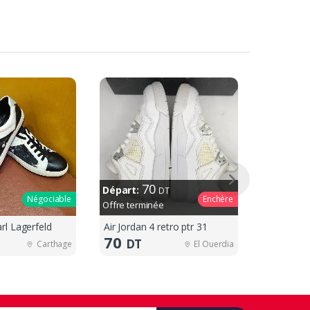
70
Départ:
DT
Négociable
Enchère
Offre terminée
rl Lagerfeld
Air Jordan 4 retro ptr 31
70
200
DT
D
Carthage
El Ouerdia