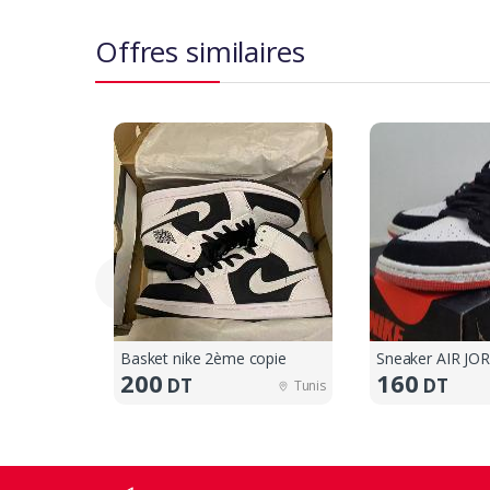
Offres similaires
Basket nike 2ème copie
Sneaker AIR JO
200
160
DT
DT
Tunis