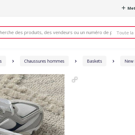
Met
e
Toute la 
s
Chaussures hommes
Baskets
New 