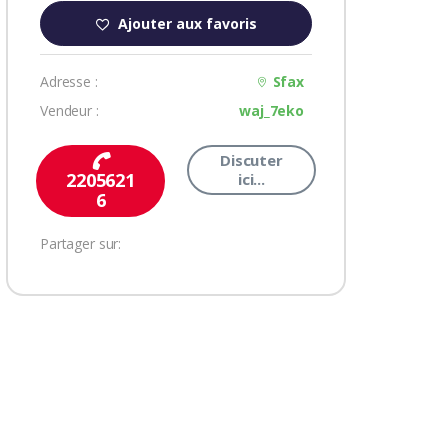
Ajouter aux favoris
Adresse :
Sfax
Vendeur :
waj_7eko
Discuter
2205621
ici...
6
Partager sur: