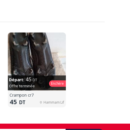
45
Départ:
DT
Enchère
Offre terminée
Crampon cr7
45
DT
Hammam Lif