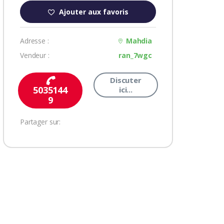
Ajouter aux favoris
Adresse :
Mahdia
Vendeur :
ran_7wgc
Discuter
5035144
ici...
9
Partager sur: