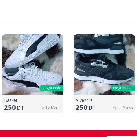
Négociable
Négociable
Basket
À vendre
250
250
DT
DT
La Marsa
La Marsa