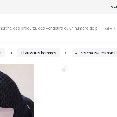
Met
e
Toute la 
s
Chaussures hommes
Autres chaussures hom