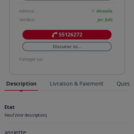
Adresse :
Akouda
Vendeur :
Jer_luhl
55126272
Discuter ici...
Partager sur:
Description
Livraison & Paiement
Questi
Etat
Neuf (Voir description)
assiette