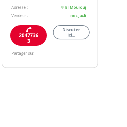
Adresse :
El Mourouj
Vendeur :
nes_acli
Discuter
2047736
ici...
3
Partager sur: