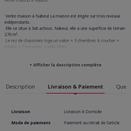
Vente maison a Nabeul
Vente maison à Nabeul La maison est érigée sur trois niveaux
indépendants.
Elle se situe à Sidi achour, Nabeul, elle a une superficie de terrain
270 m².
Le rez de chaussées loge un salon + 3 chambres à coucher +
cuisine + 2 terrasses + salle d’eau.
Le 1re étage abri un salon + 3 chambres à coucher + cuisine +
salle d’eau
+ Afficher la description complète
Le 2e étage se compose de salon + 2 chambres à coucher +
cuisine + salle d’eau.
Le 3e étage on trouve un studio (salon + chambre à coucher)
Situation juridique : titre foncier
Description
Livraison & Paiement
Quest
Prix : 600 000 dt
GSM : 98 226 330
Livraison
Livraison A Domicile
Mode de paiement
Paiement au retrait de l'article