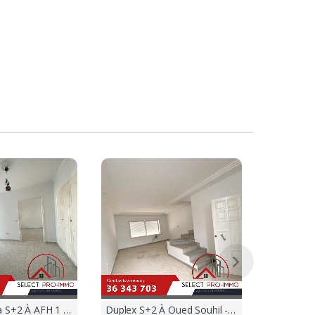
Départ:
Offre term
Etage De Villa S+2 À AFH 1 Nabeul- 629a
Duplex S+2 À Oued Souhil - 623a