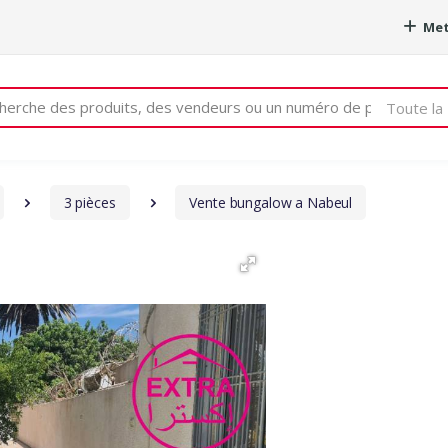
Met
e
Toute la 
3 pièces
Vente bungalow a Nabeul