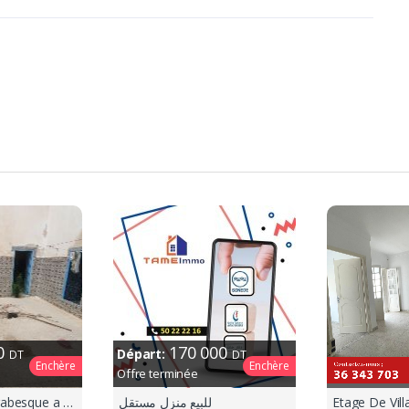
00
170 000
Départ:
DT
DT
Enchère
Enchère
Offre terminée
Vente maison arabesque a beni khiar
للبيع منزل مستقل