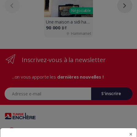
Négociable
Une maison a sidi hammed g
90 000
DT
Hammamet
Inscrivez-vous à la newsletter
...on vous apporte les
dernières nouvelles !
Adresse e-mail
S'inscrire
Vous avez des questions? Appelez-nous 24/7!
×