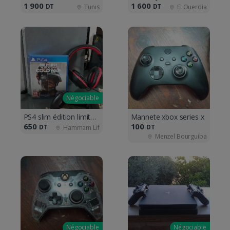
1 900
1 600
DT
DT
Tunis
El Ouerdia
Négociable
PS4 slim édition limitée 500 Go
Mannete xbox series x
650
100
DT
DT
Hammam Lif
Menzel Bourguiba
Négociable
Négociable