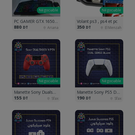
Négociable
Négociable
PC GAMER GTX 1650 I3-9100F
Volant ps3 , ps4 et pc
880
350
DT
DT
Ariana
El Menzah
Négociable
Négociable
Manette Sony Dualshock 4 PS4
Manette Sony PS5 Dual Sense Blanc
155
190
DT
DT
Sfax
Sfax