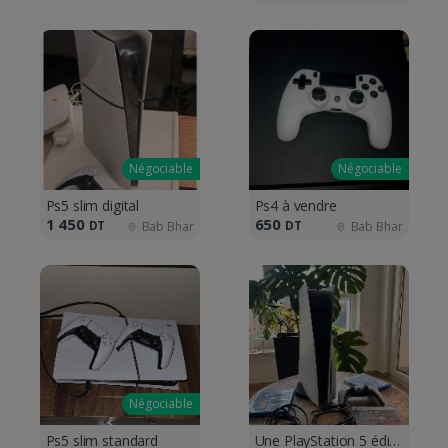
Négociable
Négociable
Ps5 slim digital
Ps4 à vendre
1 450
650
DT
DT
Bab Bhar
Bab Bhar
Négociable
Ps5 slim standard
Une PlayStation 5 édition CD 💿🇩🇪