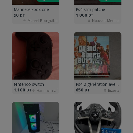
Mannete xbox one
Ps4 slim patché
90
1 000
DT
DT
Menzel Bourguiba
Nouvelle Medina
Nintendo switch
Ps4 2 génération avec tichet de garantie
1.
100
650
DT
DT
Hammam Lif
Bizerte