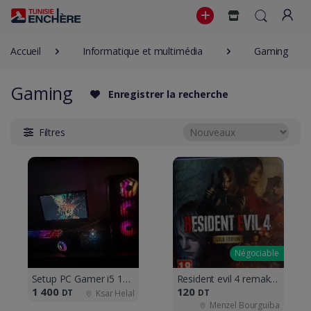
Accueil
Informatique et multimédia
Gaming
Gaming
Enregistrer la recherche
Filtres
Négociable
Setup PC Gamer i5 10ème Gen / GTX 1650 O
Resident evil 4 remake gold edition
1 400
120
DT
DT
Ksar Helal
Menzel Bourguiba