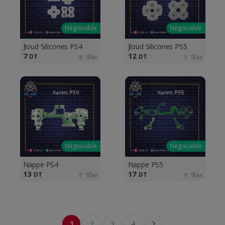
Négociable
Négociable
Jloud Silicones PS4
Jloud Silicones PS5
7
12
DT
DT
Sfax
Sfax
Négociable
Négociable
Nappe PS4
Nappe PS5
13
17
DT
DT
Sfax
Sfax
1
2
3
4