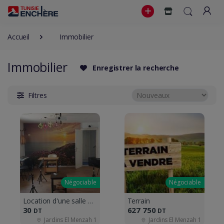
Accueil
Immobilier
Immobilier
Enregistrer la recherche
Filtres
Négociable
Négociable
Location d'une salle polyvalente
Terrain
30
627 750
DT
DT
Jardins El Menzah 1
Jardins El Menzah 1