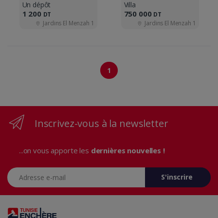
Un dépôt
Villa
1 200
750 000
DT
DT
Jardins El Menzah 1
Jardins El Menzah 1
1
Inscrivez-vous à la newsletter
...on vous apporte les
dernières nouvelles !
Adresse e-mail
S'inscrire