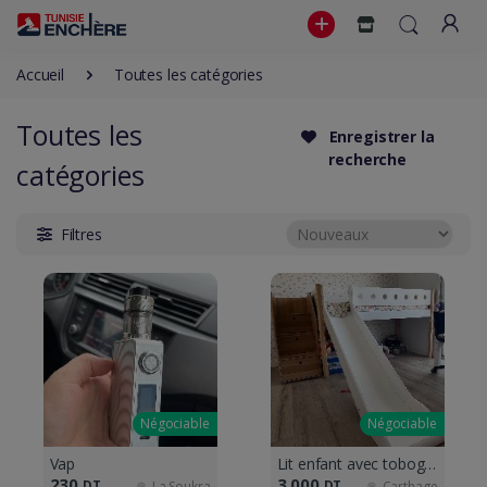
Accueil
Toutes les catégories
Toutes les
Enregistrer la
recherche
catégories
Filtres
Négociable
Négociable
Vap
Lit enfant avec toboggan, marque Flexa
230
3 000
DT
DT
La Soukra
Carthage