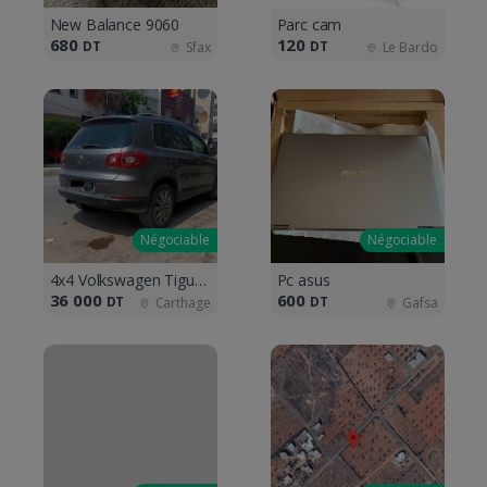
New Balance 9060
Parc cam
680
120
DT
DT
Sfax
Le Bardo
Négociable
Négociable
4x4 Volkswagen Tiguan 4Motion Highline
Pc asus
36 000
600
DT
DT
Carthage
Gafsa