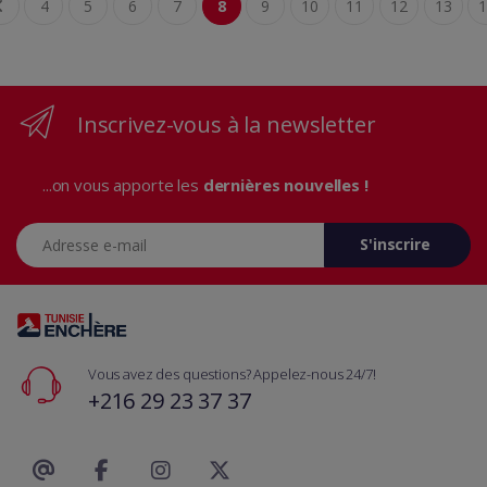
4
5
6
7
8
9
10
11
12
13
Inscrivez-vous à la newsletter
...on vous apporte les
dernières nouvelles !
Adresse e-mail
S'inscrire
Vous avez des questions? Appelez-nous 24/7!
+216 29 23 37 37