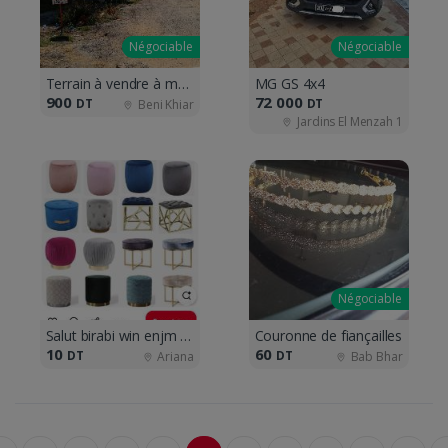
Négociable
Négociable
Terrain à vendre à maamoura plage
MG GS 4x4
900
72 000
DT
DT
Beni Khiar
Jardins El Menzah 1
Négociable
Salut birabi win enjm nal9 kim hathoum
Couronne de fiançailles
10
60
DT
DT
Ariana
Bab Bhar