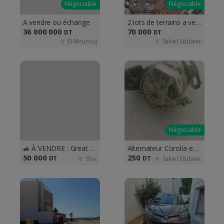
Négociable
Négociable
A vendre ou échange
2 lots de terrains a vendre
36 000 000
70 000
DT
DT
El Mourouj
Sakiet Eddaier
Négociable
🚙 À VENDRE : Great Wall Wingle 5 Pick-u
Alternateur Corolla e100
50 000
250
DT
DT
Sfax
Sakiet Eddaier