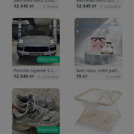
Mercedes-Benz E200 AMG 4Matic
Mercedes-Benz GLC 200 AMG Coupe
12 345
12 345
DT
DT
Ariana
La Soukra
Négociable
Porsche cayenne S coupe
Avec nous, votre parfum sera luxueux ⁦^⁠
12 345
15
DT
DT
La Soukra
Le Kef
Négociable