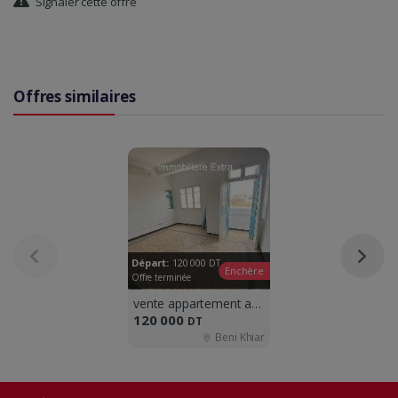
Signaler cette offre
Offres similaires
Départ:
120 000
DT
Enchère
Offre terminée
vente appartement a beni khiar
120 000
DT
Beni Khiar