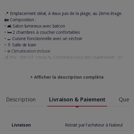
📍 Emplacement idéal, à deux pas de la plage, au 2ème étage.
🏡 Composition :
• 🛋️ Salon lumineux avec balcon
• 🛏️ 2 chambres à coucher confortables
• 🍳 Cuisine fonctionnelle avec un séchoir
• 🚿 Salle de bain
• ❄️ Climatisation incluse
💰 Prix : 650 DT / mois 📞 Contactez-nous dès maintenant : 22
808 100 – 98 226 330
👉 Profitez d’un cadre agréable et d’un emplacement privilégié
pour votre nouvelle vie à Nabeul !
+ Afficher la description complète
Description
Livraison & Paiement
Quest
Livraison
Retrait par l'acheteur à Nabeul