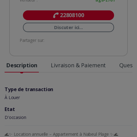
22808100
Discuter ici...
Partager sur:
Description
Livraison & Paiement
Questi
Type de transaction
À Louer
Etat
D'occasion
🌊✨ Location annuelle – Appartement à Nabeul Plage ✨🌊