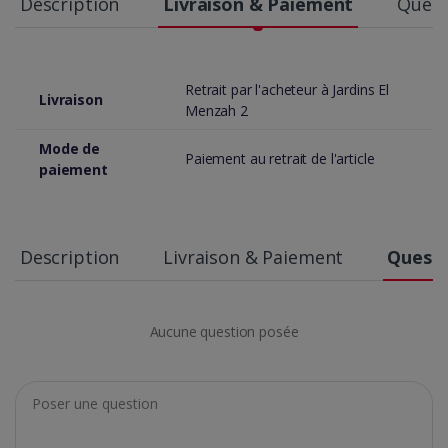
Description
Livraison & Paiement
Quest
Retrait par l'acheteur à Jardins El
Livraison
Menzah 2
Mode de
Paiement au retrait de l'article
paiement
Description
Livraison & Paiement
Questi
Aucune question posée