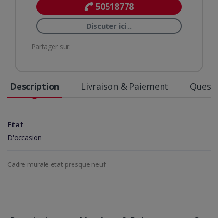
50518778
Discuter ici...
Partager sur:
Description
Livraison & Paiement
Questi
Etat
D'occasion
Cadre murale etat presque neuf