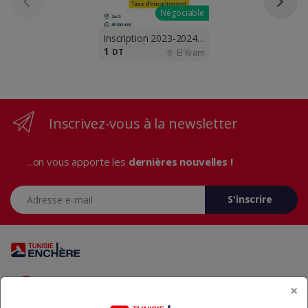
Négociable
Inscription 2023-2024 ouvertes !!
1
DT
El Kram
Inscrivez-vous à la newsletter
...on vous apporte les
dernières nouvelles !
Adresse e-mail
S'inscrire
Vous avez des questions? Appelez-nous 24/7!
×
+216 29 23 37 37