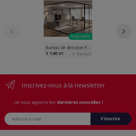
Négociable
Bureau de direction PLENZO
1 140
DT
Sfax Sud
Inscrivez-vous à la newsletter
...on vous apporte les
dernières nouvelles !
Adresse e-mail
S'inscrire