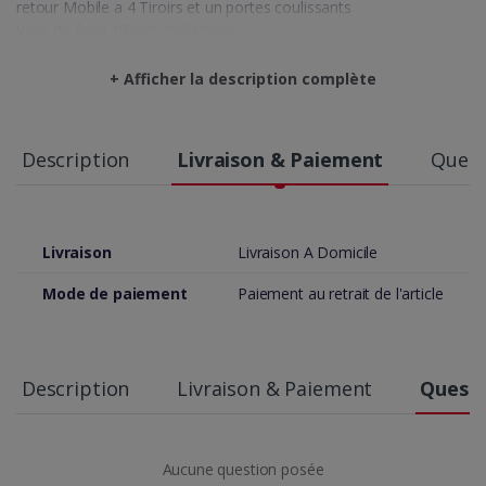
retour Mobile a 4 Tiroirs et un portes coulissants
Voile de fond 18 mm mélaminé,
prix du Bureau L200cm*P90 cm = 1200 dt HT
prix du table basse Mito 190 dt HT
+ Afficher la description complète
Description
Livraison & Paiement
Quest
Livraison
Livraison A Domicile
Mode de paiement
Paiement au retrait de l'article
Description
Livraison & Paiement
Questi
Aucune question posée