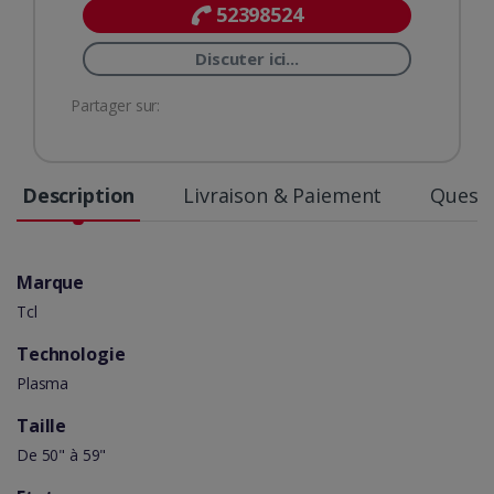
52398524
Discuter ici...
Partager sur:
Description
Livraison & Paiement
Questi
Marque
Tcl
Technologie
Plasma
Taille
De 50" à 59"