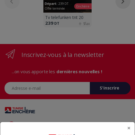
Départ:
239
DT
Enchère
Offre terminée
Tv telefunken tnt 20
239
DT
Sfax
Inscrivez-vous à la newsletter
...on vous apporte les
dernières nouvelles !
Adresse e-mail
S'inscrire
Vous avez des questions? Appelez-nous 24/7!
×
+216 29 23 37 37