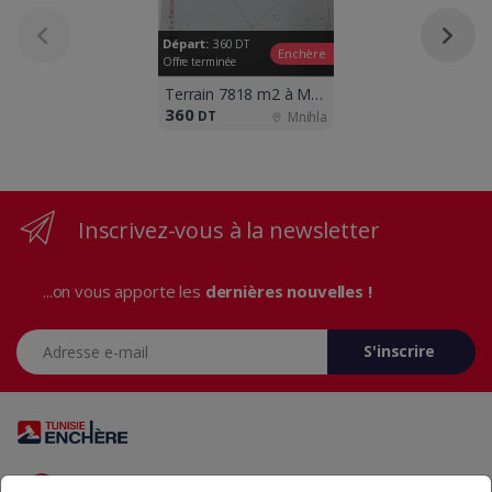
Départ:
360
DT
Enchère
Offre terminée
Terrain 7818 m2 à Mnihla
360
DT
Mnihla
Inscrivez-vous à la newsletter
...on vous apporte les
dernières nouvelles !
Adresse e-mail
S'inscrire
Vous avez des questions? Appelez-nous 24/7!