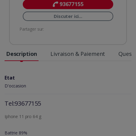
93677155
Discuter ici...
Partager sur:
Description
Livraison & Paiement
Questi
Etat
D'occasion
Tel:93677155
Iphone 11 pro 64 g
Battrie 89%