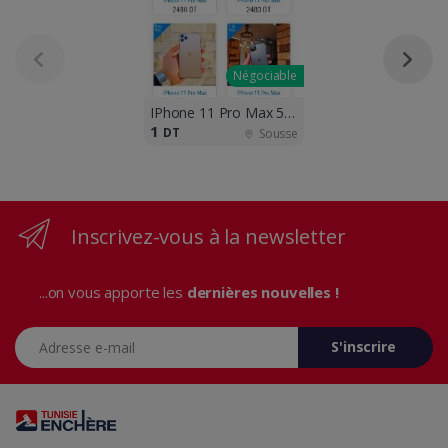
Négociable
IPhone 11 Pro Max 512G et 256G neufs
1
DT
Sousse
Inscrivez-vous à la newsletter
...on vous apporte les
dernières nouvelles !
Adresse e-mail
S'inscrire