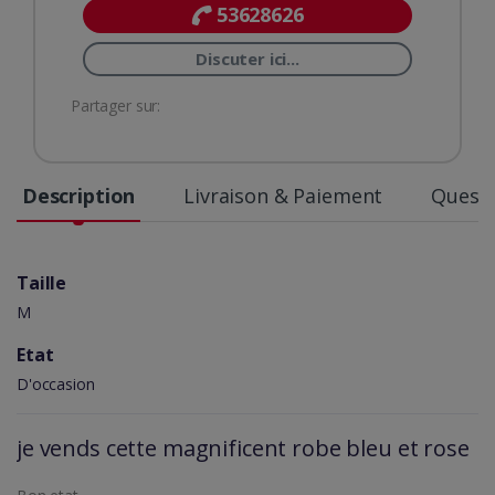
53628626
Discuter ici...
Partager sur:
Description
Livraison & Paiement
Questi
Taille
M
Etat
D'occasion
je vends cette magnificent robe bleu et rose