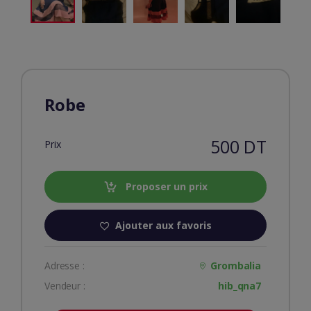
Robe
500 DT
Prix
Proposer un prix
Ajouter aux favoris
Adresse :
Grombalia
Vendeur :
hib_qna7