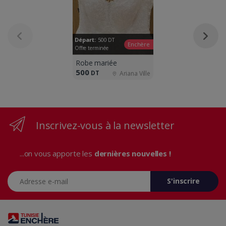
Départ:
500
DT
Enchère
Offre terminée
Robe mariée
500
DT
Ariana Ville
Inscrivez-vous à la newsletter
...on vous apporte les
dernières nouvelles !
Adresse e-mail
S'inscrire