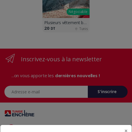
Négociable
Plusieurs vêtement bébé de marque a vend
20
DT
Tunis
Inscrivez-vous à la newsletter
...on vous apporte les
dernières nouvelles !
Adresse e-mail
S'inscrire
Vous avez des questions? Appelez-nous 24/7!
×