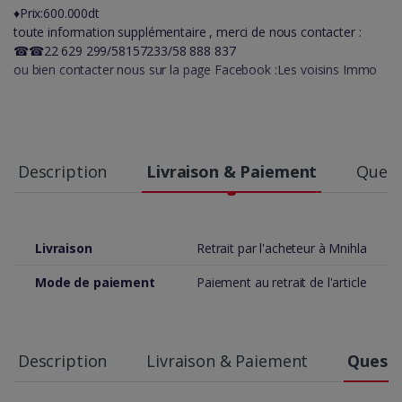
♦️Prix:600.000dt
toute information supplémentaire , merci de nous contacter :
☎☎22 629 299/58157233/58 888 837
ou bien contacter nous sur la page Facebook :Les voisins Immo
Description
Livraison & Paiement
Quest
Livraison
Retrait par l'acheteur à Mnihla
Mode de paiement
Paiement au retrait de l'article
Description
Livraison & Paiement
Questi