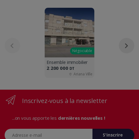
Négociable
Ensemble immobilier
2 200 000
DT
Ariana Ville
Inscrivez-vous à la newsletter
...on vous apporte les
dernières nouvelles !
Adresse e-mail
S'inscrire