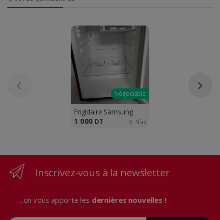
Négociable
Frigidaire Samsung
1 000
DT
Sfax
Inscrivez-vous à la newsletter
...on vous apporte les
dernières nouvelles !