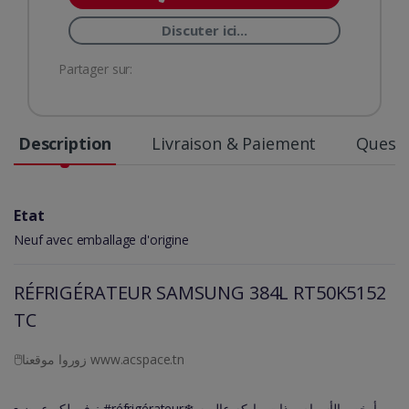
Discuter ici...
Partager sur:
Description
Livraison & Paiement
Questi
Etat
Neuf avec emballage d'origine
RÉFRIGÉRATEUR SAMSUNG 384L RT50K5152
TC
🖱زوروا موقعنا www.acspace.tn
▪️نوفرولكم عرض #réfrigérateur❄ بأرخص الأسوام و ذات ماركه عالميه