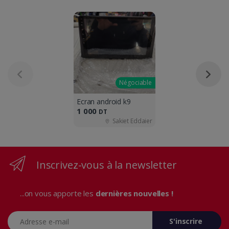
Négociable
Ecran android k9
1 000
DT
Sakiet Eddaier
Inscrivez-vous à la newsletter
...on vous apporte les
dernières nouvelles !
Adresse e-mail
S'inscrire